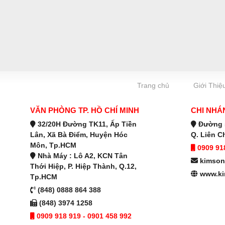
Trang chủ
Giới Thiệ
VĂN PHÒNG TP. HỒ CHÍ MINH
CHI NHÁ
32/20H Đường TK11, Ấp Tiền
Đường s
Lân, Xã Bà Điểm, Huyện Hóc
Q. Liên C
Môn, Tp.HCM
0909 918
Nhà Máy : Lô A2, KCN Tân
kimson
Thới Hiệp, P. Hiệp Thành, Q.12,
www.ki
Tp.HCM
(848) 0888 864 388
(848) 3974 1258
0909 918 919 - 0901 458 992