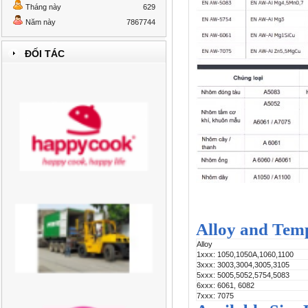
Tháng này
629
Năm này
7867744
ĐỐI TÁC
Alloy and Tem
Alloy
1xxx: 1050,1050A,1060,1100
3xxx: 3003,3004,3005,3105
5xxx: 5005,5052,5754,5083
6xxx: 6061, 6082
7xxx: 7075