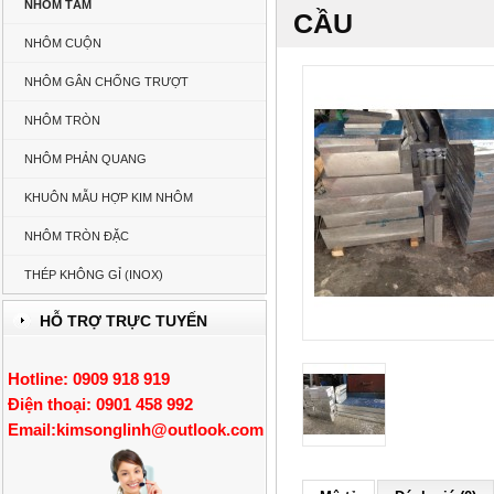
NHÔM TẤM
CẦU
NHÔM CUỘN
NHÔM GÂN CHỐNG TRƯỢT
NHÔM TRÒN
NHÔM PHẢN QUANG
KHUÔN MẪU HỢP KIM NHÔM
NHÔM TRÒN ĐẶC
THÉP KHÔNG GỈ (INOX)
HỖ TRỢ TRỰC TUYẾN
Hotline: 0909 918 919
Điện thoại: 0901 458 992
Email:
kimsonglinh@outlook.com