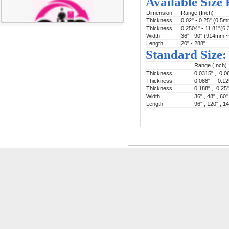
Available Size
Dimension
Range (Inch)
Thickness:
0.02" - 0.25" (0.5
Thickness:
0.2504" - 11.81"(6
Width:
36" - 90" (914mm 
Length:
20" - 288"
Standard Size:
Range (Inch)
Thickness:
0.0315" , 0.0
Thickness:
0.088" , 0.12
Thickness:
0.188" , 0.25"
Width:
36" , 48" , 60"
Length:
96" , 120" , 1