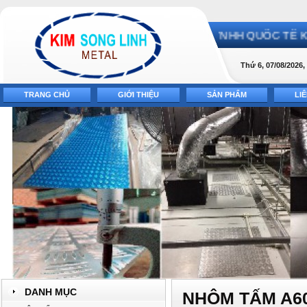
CHÀO MỪNG ĐẾN VỚI CÔNG TY TNHH QUỐC TẾ KIM SONG LINH
Thứ 6, 07/08/2026,
TRANG CHỦ
GIỚI THIỆU
SẢN PHẨM
LI
DANH MỤC
NHÔM TẤM A60