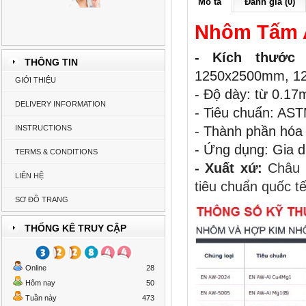
Mô tả
Đánh giá (0)
Nhôm Tấm A
- Kích thước
THÔNG TIN
1250x2500mm, 1
GIỚI THIỆU
- Độ dày: từ 0.
DELIVERY INFORMATION
- Tiêu chuẩn: AS
INSTRUCTIONS
- Thành phần hóa
- Ứng dụng: Gia dụ
TERMS & CONDITIONS
- Xuất xứ:
Châu 
LIÊN HỆ
tiêu chuẩn quốc t
SƠ ĐỒ TRANG
THỐNG KÊ TRUY CẬP
Online
28
Hôm nay
50
Tuần này
473