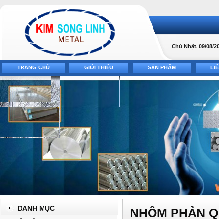
Chủ Nhật, 09/08/20
TRANG CHỦ
GIỚI THIỆU
SẢN PHẨM
LI
DANH MỤC
NHÔM PHẢN 