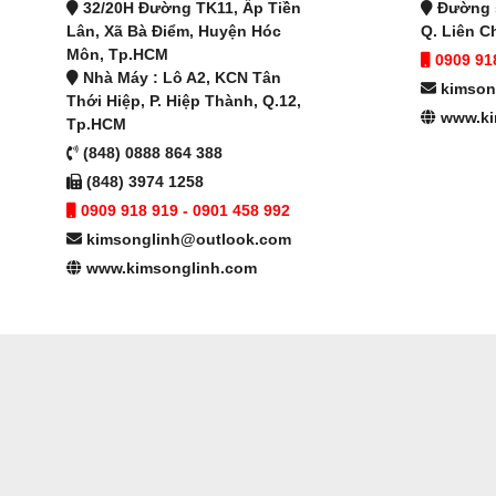
32/20H Đường TK11, Ấp Tiền
Đường s
Lân, Xã Bà Điểm, Huyện Hóc
Q. Liên C
Môn, Tp.HCM
0909 918
Nhà Máy : Lô A2, KCN Tân
kimson
Thới Hiệp, P. Hiệp Thành, Q.12,
www.ki
Tp.HCM
(848) 0888 864 388
(848) 3974 1258
0909 918 919 - 0901 458 992
kimsonglinh@outlook.com
www.kimsonglinh.com