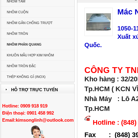
NHÔM TẤM
Mác 
NHÔM CUỘN
NHÔM GÂN CHỐNG TRƯỢT
1050-1
NHÔM TRÒN
Xuất x
Quốc.
NHÔM PHẢN QUANG
KHUÔN MẪU HỢP KIM NHÔM
NHÔM TRÒN ĐẶC
CÔNG TY TN
THÉP KHÔNG GỈ (INOX)
Kho hàng : 32/2
Tp.HCM ( KCN V
HỖ TRỢ TRỰC TUYẾN
Nhà Máy : Lô A2,
Hotline: 0909 918 919
Tp.HCM
Điện thoại: 0901 458 992
Email:
kimsonglinh@outlook.com
Hotline : (848
Fax : (848) 39