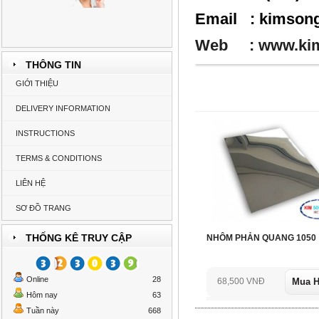
Email :
kimsong
Web :
www.ki
THÔNG TIN
GIỚI THIỆU
DELIVERY INFORMATION
INSTRUCTIONS
TERMS & CONDITIONS
LIÊN HỆ
SƠ ĐỒ TRANG
THỐNG KÊ TRUY CẬP
NHÔM PHẢN QUANG 1050
Online
28
68,500 VNĐ
Mua 
Hôm nay
63
Tuần này
668