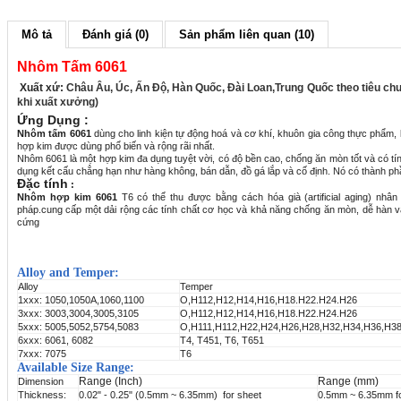
Mô tả
Đánh giá (0)
Sản phẩm liên quan (10)
Nhôm Tấm 6061
Xuất xứ:
Châu Âu, Úc, Ấn Độ, Hàn Quốc, Đài Loan,Trung Quốc theo tiêu chuẩ
khi xuất xưởng)
Ứng Dụng :
Nhôm tấm 6061
dùng cho linh kiện tự động hoá và cơ khí, khuôn gia công thực phẩm, 
hợp kim được dùng phổ biến và rộng rãi nhất.
Nhôm 6061 là một hợp kim đa dụng tuyệt vời, có độ bền cao, chống ăn mòn tốt và có tí
dụng kết cấu chẳng hạn như hàng không, bán dẫn, đồ gá lắp và cố định. Nó có thành phầ
Đặc tính
:
Nhôm hợp kim 6061
T6 có thể thu được bằng cách hóa già (artificial aging) nhâ
pháp.cung cấp một dải rộng các tính chất cơ học và khả năng chống ăn mòn, dễ hàn và đ
cứng
Alloy and Temper:
Alloy
Temper
1xxx: 1050,1050A,1060,1100
O,H112,H12,H14,H16,H18.H22.H24.H26
3xxx: 3003,3004,3005,3105
O,H112,H12,H14,H16,H18.H22.H24.H26
5xxx: 5005,5052,5754,5083
O,H111,H112,H22,H24,H26,H28,H32,H34,H36,H3
6xxx: 6061, 6082
T4, T451, T6, T651
7xxx: 7075
T6
Available Size Range:
Range (Inch)
Range (mm)
Dimension
Thickness:
0.02" - 0.25" (0.5mm ~ 6.35mm) for sheet
0.5mm ~ 6.35mm fo