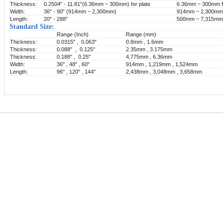
Thickness:
0.2504" - 11.81"(6.36mm ~ 300mm) for plate
6.36mm ~ 300mm fo
Width:
36" - 90" (914mm ~ 2,300mm)
914mm ~ 2,300mm
Length:
20" - 288"
500mm ~ 7,315mm
Standard Size:
Range (Inch)
Range (mm)
Thickness:
0.0315" , 0.063"
0.8mm , 1.6mm
Thickness:
0.088" , 0.125"
2.35mm , 3.175mm
Thickness:
0.188" , 0.25"
4.775mm , 6.36mm
Width:
36" , 48" , 60"
914mm , 1,219mm , 1,524mm
Length:
96" , 120" , 144"
2,438mm , 3,048mm , 3,658mm