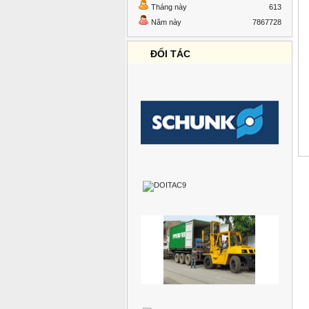
Tháng này
613
Năm này
7867728
ĐỐI TÁC