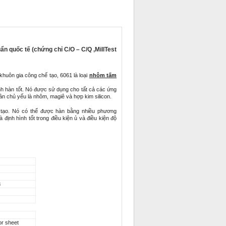
n quốc tế (chứng chỉ C/O – C/Q ,MillTest
khuôn gia công chế tạo, 6061 là loại
nhôm tấm
nh hàn tốt. Nó được sử dụng cho tất cả các ứng
n chủ yếu là nhôm, magiê và hợp kim silicon.
n tạo. Nó có thể được hàn bằng nhiều phương
ịnh hình tốt trong điều kiện ủ và điều kiện độ
8
r sheet