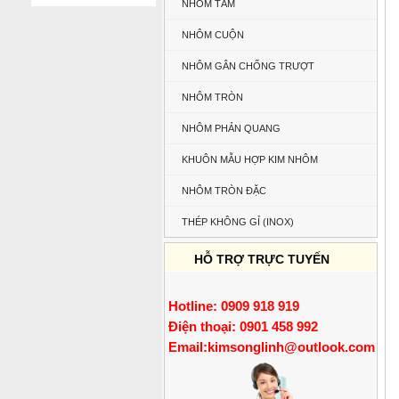
NHÔM TẤM
NHÔM CUỘN
NHÔM GÂN CHỐNG TRƯỢT
NHÔM TRÒN
NHÔM PHẢN QUANG
KHUÔN MẪU HỢP KIM NHÔM
NHÔM TRÒN ĐẶC
THÉP KHÔNG GỈ (INOX)
HỖ TRỢ TRỰC TUYẾN
Hotline: 0909 918 919
Điện thoại: 0901 458 992
Email:
kimsonglinh@outlook.com