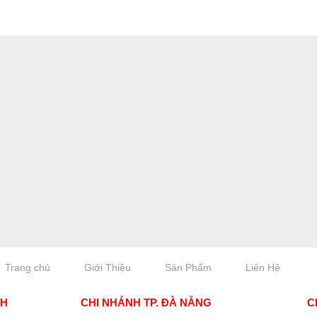
Trang chủ
Giới Thiệu
Sản Phẩm
Liên Hệ
NH
CHI NHÁNH TP. ĐÀ NẴNG
C