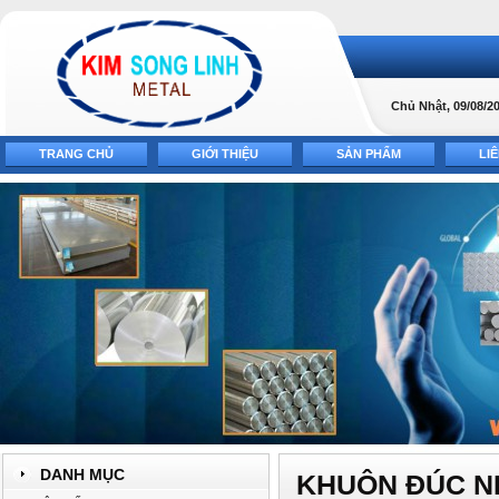
Chủ Nhật, 09/08/20
TRANG CHỦ
GIỚI THIỆU
SẢN PHẨM
LI
DANH MỤC
KHUÔN ĐÚC N