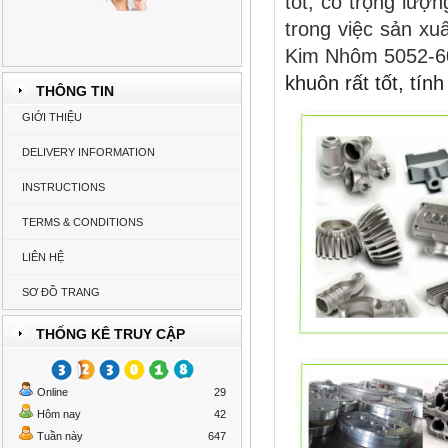
tốt, có trọng lượn
trong việc sản xu
Kim Nhôm 5052-6
khuôn rất tốt, tín
THÔNG TIN
GIỚI THIỆU
DELIVERY INFORMATION
INSTRUCTIONS
TERMS & CONDITIONS
LIÊN HỆ
SƠ ĐỒ TRANG
THỐNG KÊ TRUY CẬP
Online
29
Hôm nay
42
Tuần này
647