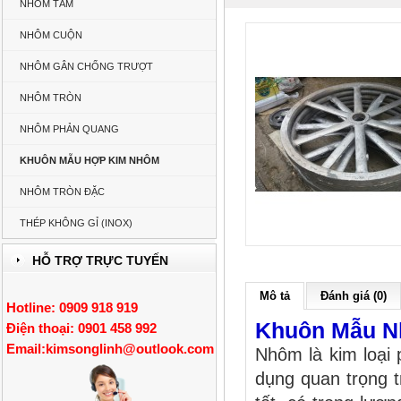
NHÔM TẤM
NHÔM CUỘN
NHÔM GÂN CHỐNG TRƯỢT
NHÔM TRÒN
NHÔM PHẢN QUANG
KHUÔN MẪU HỢP KIM NHÔM
NHÔM TRÒN ĐẶC
THÉP KHÔNG GỈ (INOX)
HỖ TRỢ TRỰC TUYẾN
Mô tả
Đánh giá (0)
Hotline: 0909 918 919
Khuôn Mẫu N
Điện thoại: 0901 458 992
Email:
kimsonglinh@outlook.com
Nhôm là kim loại 
dụng quan trọng t