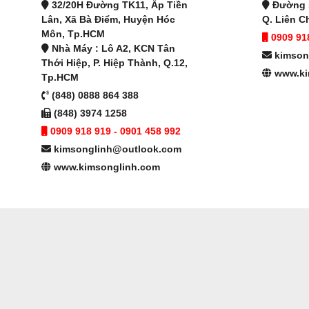
32/20H Đường TK11, Ấp Tiền
Đường s
Lân, Xã Bà Điểm, Huyện Hóc
Q. Liên C
Môn, Tp.HCM
0909 918
Nhà Máy : Lô A2, KCN Tân
kimson
Thới Hiệp, P. Hiệp Thành, Q.12,
www.ki
Tp.HCM
(848) 0888 864 388
(848) 3974 1258
0909 918 919 - 0901 458 992
kimsonglinh@outlook.com
www.kimsonglinh.com