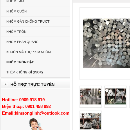
NHÔM TẤM
NHÔM CUỘN
NHÔM GÂN CHỐNG TRƯỢT
NHÔM TRÒN
NHÔM PHẢN QUANG
KHUÔN MẪU HỢP KIM NHÔM
NHÔM TRÒN ĐẶC
THÉP KHÔNG GỈ (INOX)
HỖ TRỢ TRỰC TUYẾN
Hotline: 0909 918 919
Điện thoại: 0901 458 992
Email:
kimsonglinh@outlook.com