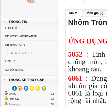
Mô tả
Đánh giá (0)
Nhôm Tròn
THÔNG TIN
GIỚI THIỆU
DELIVERY INFORMATION
ỨNG DỤN
INSTRUCTIONS
5052
: Tính 
TERMS & CONDITIONS
chống mòn, t
LIÊN HỆ
khoang tàu.
SƠ ĐỒ TRANG
6061
: Dùng 
THỐNG KÊ TRUY CẬP
khuôn gia cô
6061 là l
Online
28
rộng rãi nhất.
Hôm nay
33
Tuần này
638