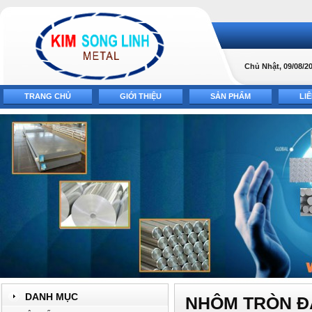
Chủ Nhật, 09/08/20
TRANG CHỦ
GIỚI THIỆU
SẢN PHẨM
LI
DANH MỤC
NHÔM TRÒN Đ