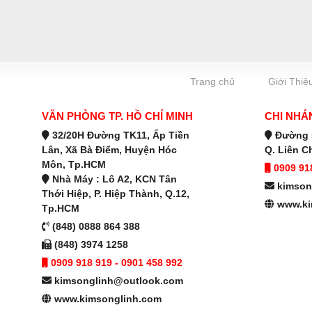
Trang chủ
Giới Thiệ
VĂN PHÒNG TP. HỒ CHÍ MINH
CHI NHÁ
32/20H Đường TK11, Ấp Tiền
Đường s
Lân, Xã Bà Điểm, Huyện Hóc
Q. Liên C
Môn, Tp.HCM
0909 918
Nhà Máy : Lô A2, KCN Tân
kimson
Thới Hiệp, P. Hiệp Thành, Q.12,
www.ki
Tp.HCM
(848) 0888 864 388
(848) 3974 1258
0909 918 919 - 0901 458 992
kimsonglinh@outlook.com
www.kimsonglinh.com